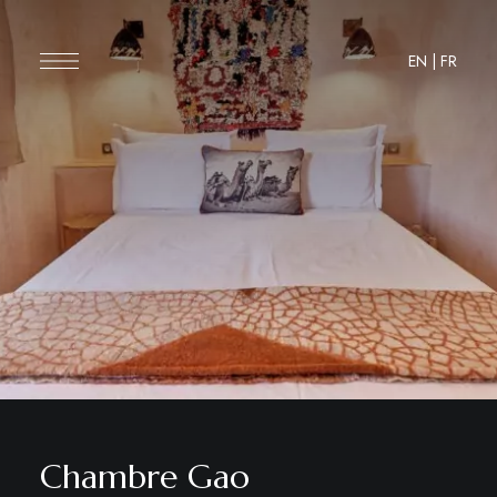
EN
|
FR
Chambre Gao